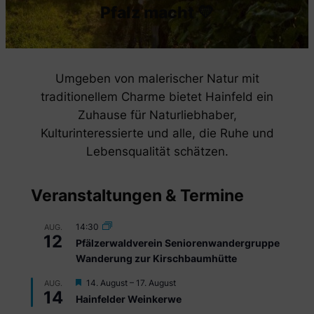
Pfalz macht 💛
Umgeben von malerischer Natur mit
traditionellem Charme bietet Hainfeld ein
Zuhause für Naturliebhaber,
Kulturinteressierte und alle, die Ruhe und
Lebensqualität schätzen.
Veranstaltungen & Termine
14:30
AUG.
12
Pfälzerwaldverein Seniorenwandergruppe
Wanderung zur Kirschbaumhütte
Hervorgehoben
14. August
–
17. August
AUG.
14
Hainfelder Weinkerwe