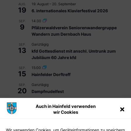
19. August
–
20. September
AUG.
19
6. internationales Klavierfestival 2026
14:30
SEP.
9
Pfälzerwaldverein Seniorenwandergruppe
Wandern zum Dernbach Haus
Ganztägig
SEP.
13
kfd Gottesdienst mit anschl. Umtrunk zum
Jubiläum 60 Jahre kfd
15:00
SEP.
15
Hainfelder Dorftreff
Ganztägig
SEP.
20
Dampfnudelfest
14:30
OKT.
Auch in Hainfeld verwenden
14
Pfälzerwaldverein Seniorenwandergruppe
wir Cookies
Wandern zur Klausenthalhütte
Kalender anzeigen
Wir verwenden Cookies, um Geräteinformationen zu speichern