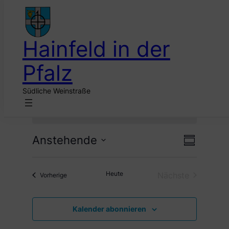
Zum
Inhalt
Tanzabend in Hainfeld
springen
Hainfeld in der
Pfalz
Südliche Weinstraße
Veranstaltungen
Es wurden keine Ergebnisse gefunden.
Hinweis
Verans
Ansic
Anstehende
Zusammen
Ansich
Datum
Naviga
Naviga
auswählen.
Heute
Nächste
Veranstaltungen
Vorherige
Veranstaltung
Kalender abonnieren