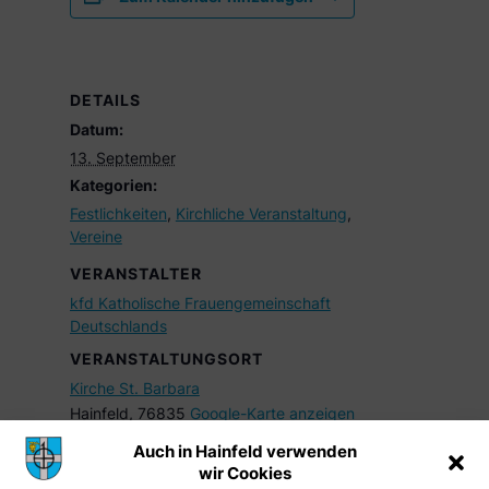
DETAILS
Datum:
13. September
Kategorien:
Festlichkeiten
,
Kirchliche Veranstaltung
,
Vereine
VERANSTALTER
kfd Katholische Frauengemeinschaft
Deutschlands
VERANSTALTUNGSORT
Kirche St. Barbara
Hainfeld
,
76835
Google-Karte anzeigen
Auch in Hainfeld verwenden
wir Cookies
Pfälzerwaldverein