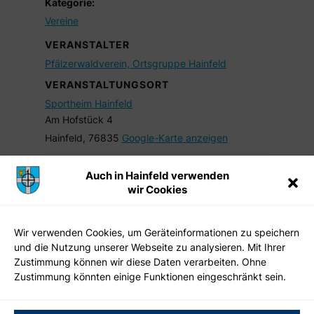
Kategorie:
Vereine
VERANSTALTER
Pfälzerwaldverein, Ortsgruppe Hainfeld
VERANSTALTUNGSORT
Sportheim Hainfeld
Am Hofstück 4
Hainfeld
,
76835
Google-Karte anzeigen
Auch in Hainfeld verwenden
kfd Gottesdienst mit anschl.
6.
wir Cookies
internationales
Umtrunk zum Jubiläum 60
Klavierfestival
Jahre kfd
2026
Wir verwenden Cookies, um Geräteinformationen zu speichern
und die Nutzung unserer Webseite zu analysieren. Mit Ihrer
Zustimmung können wir diese Daten verarbeiten. Ohne
Zustimmung könnten einige Funktionen eingeschränkt sein.